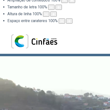
Ampliação de conteúdos
100
%
Tamanho de letra
100
%
Altura de linha
100
%
Espaço entre carateres
100
%
.