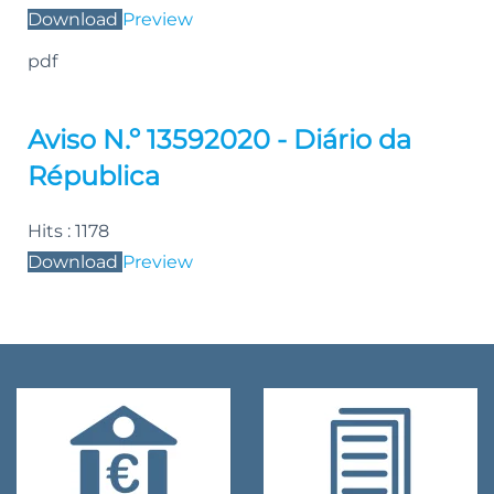
Download
Preview
pdf
Aviso N.º 13592020 - Diário da
Républica
Hits :
1178
Download
Preview